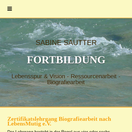
SABINE SAUTTER
FORTBILDUNG
Lebensspur & Vision - Ressourcenarbeit -
Biografiearbeit
Zertifikatslehrgang Biografiearbeit nach
LebensMutig e.V.
Der Lehrgang besteht in der Regel aus vier oder sechs